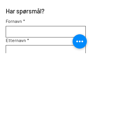
Har spørsmål?
Fornavn
*
Etternavn
*
E-postadresse
*
Tema
Melding