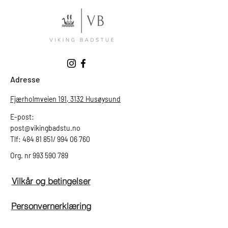
Adresse
Fjærholmveien 191, 3132 Husøysund
E-post:
post@vikingbadstu.no
Tlf: 484 81 851/ 994 06 760
Org. nr
993 590 789
Vilkår og betingelser
Personvernerklæring