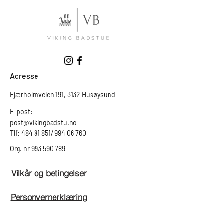
Adresse
Fjærholmveien 191, 3132 Husøysund
E-post:
post@vikingbadstu.no
Tlf: 484 81 851/ 994 06 760
Org. nr
993 590 789
Vilkår og betingelser
Personvernerklæring