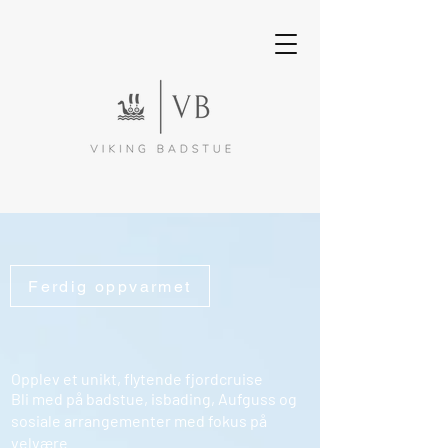
Ferdig oppvarmet
Opplev et unikt, flytende fjordcruise
Bli med på badstue, isbading, Aufguss og
sosiale arrangementer med fokus på
velvære