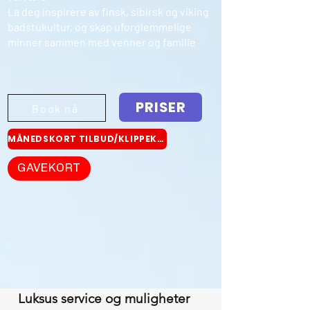
La deg inspirere av finsk, sibirsk og viking
badstukultur, og skap uforglemmelige
minner sammen med venner og familie
PRISER
Book nå
MÅNEDSKORT TILBUD/KLIPPEKORT
GAVEKORT
Luksus service og muligheter