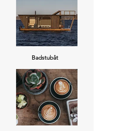
Badstubåt