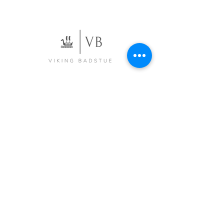
Adresse
Fjærholmveien 191, 3132 Husøysund
E-post:
post@vikingbadstu.no
Tlf: 484 81 851/ 994 06 760
Org. nr
993 590 789
Vilkår og betingelser
Personvernerklæring