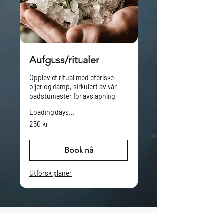
Aufguss/ritualer
Opplev et ritual med eteriske
oljer og damp, sirkulert av vår
badstumester for avslapning
Loading days...
250
250 kr
norske
kroner
Book nå
Utforsk planer