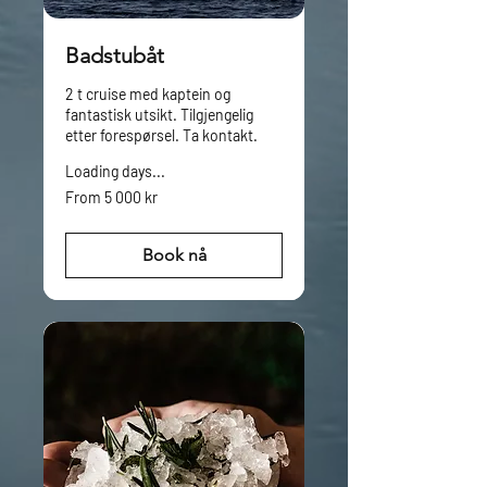
Badstubåt
2 t cruise med kaptein og
fantastisk utsikt. Tilgjengelig
etter forespørsel. Ta kontakt.
Loading days...
From
From 5 000 kr
5 000
norske
kroner
Book nå