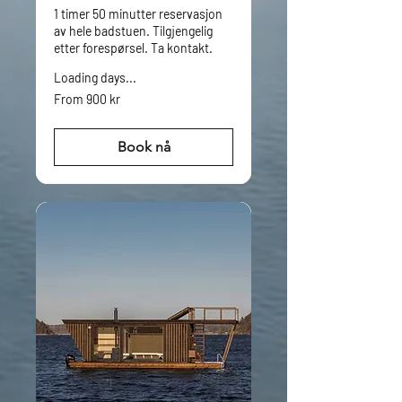
1 timer 50 minutter reservasjon
av hele badstuen. Tilgjengelig
etter forespørsel. Ta kontakt.
Loading days...
From
From 900 kr
900
norske
kroner
Book nå