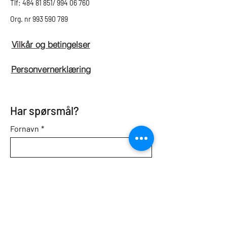
Tlf: 484 81 851/ 994 06 760
Org. nr
993 590 789
Vilkår og betingelser
Personvernerklæring
Har spørsmål?
Fornavn
*
Etternavn
*
E-postadresse
*