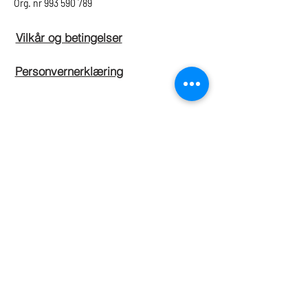
Org. nr
993 590 789
Vilkår og betingelser
Personvernerklæring
Har spørsmål?
Fornavn
*
Etternavn
*
E-postadresse
*
Tema